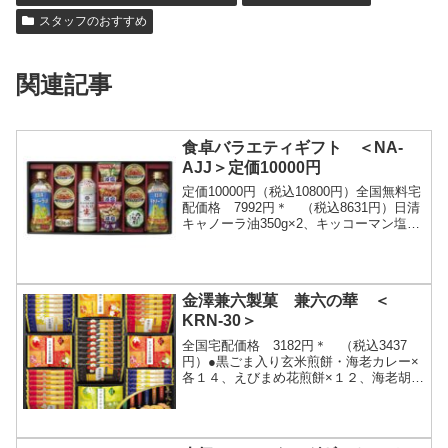
スタッフのおすすめ
関連記事
食卓バラエティギフト ＜NA-
AJJ＞定価10000円
定価10000円（税込10800円）全国無料宅
配価格 7992円＊ （税込8631円）日清
キャノーラ油350g×2、キッコーマン塩分
ひかえめ丸大豆生しょうゆ450ml・アマ
ノフーズ減塩いつものおみそ汁...
金澤兼六製菓 兼六の華 ＜
KRN-30＞
全国宅配価格 3182円＊ （税込3437
円）●黒ごま入り玄米煎餅・海老カレー×
各１４、えびまめ花煎餅×１２、海老胡椒
×９、金澤カレー煎餅・つぶやきサラダ×
各６ご注文はこちら