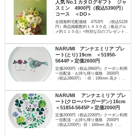
人気 No.1 カタログギフト ジャ
スミン 4900円（税込5390円）
コース ＜DO＞
全国無料宅配価格 4753円 （税込5228
円）商品掲載数約１４３０点（食品グル
メ約１１０点）<特別な日のプレゼントに
最適なカタログギフト> -||-母の日や誕生
日などの特別な日には素敵な贈り物をし
た...
NARUMI アンナエミリア プレ
ート(とり) 19cm ＜51950-
5644P＞定価2600円
定価2600円（税込2860円）クーポン利用
一括配送・お持ち帰り価格 2600円
（税込2860円）・径：190mm 高さ：
20mm・食器洗浄機、電子レンジ対応ア
ンナ・エミリアが描くキュートな動物た
ち...
NARUMI アンナエミリア プレ
ート(クローバーガーデン) 16cm
＜51854-5645P＞定価2000円
定価2000円（税込2200円）クーポン利用
一括配送・お持ち帰り価格 2000円
（税込2200円）径：160mm 高さ：
20mm・食器洗浄機、電子レンジ対応ア
メリカの若いカップルから依頼されて描