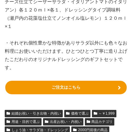
チーズ仕立てシーザーサラダ・イタリアントマトのイタリ
アン）各１２０ｍｌ×各１、ドレッシングタイプ調味料
（瀬戸内の花藻塩仕立てノンオイル塩レモン）１２０ｍｌ
×１
・それぞれ個性豊かな特徴がありサラダ以外にも色々なお
料理にお使いいただけます。ひとつひとつ丁寧に造り上げ
たこだわりのオリジナルドレッシングのギフトセットで
す。
ご注文はこちら
結婚お祝い・引き出物・内祝い
価格で選ぶ
～￥1,999
用途・目的で選ぶ
出産お祝い・内祝い
商品カテゴリ
しょう油・サラダ油・ドレッシング
2000円前後の商品