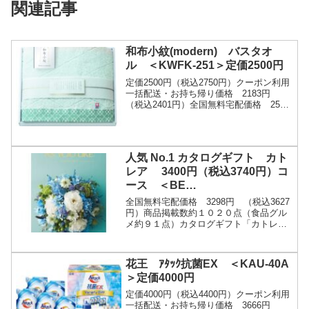
関連記事
和布小紋(modern) バスタオ
ル ＜KWFK-251＞定価2500円
定価2500円（税込2750円）クーポン利用
一括配送・お持ち帰り価格 2183円
（税込2401円）全国無料宅配価格 2500
円 （税込2750円）タオル産地として、
日本一を誇る愛媛県今治市。伝統の技...
人気 No.1 カタログギフト カト
レア 3400円（税込3740円）コ
ース ＜BE
＞
全国無料宅配価格 3298円 （税込3627
円）商品掲載数約１０２０点（食品グル
メ約９１点）カタログギフト「カトレ
ア」は、全国の人気ブランドの商品を取
り揃えた、贈り物に最適なアイテムで
す。定価3630...
花王 ｱﾀｯｸ抗菌EX ＜KAU-40A
＞定価4000円
定価4000円（税込4400円）クーポン利用
一括配送・お持ち帰り価格 3666円