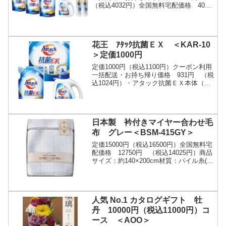
（税込4032円）全国無料宅配価格 4000
円 （税込4400円）・アタック抗菌ＥＸ
本体（８８０ｇ）×１、アタック抗菌...
花王 ｱﾀｯｸ抗菌ＥＸ ＜KAR-10
＞定価1000円
定価1000円（税込1100円）クーポン利用
一括配送・お持ち帰り価格 931円 （税
込1024円）・アタック抗菌ＥＸ本体（８
８０ｇ）・アタック抗菌ＥＸ詰替用（６
９０ｇ）×各１・汚れ・ニオイ・菌のエサ
ま...
日本製 衿付きマイヤー合わせ毛
布 グレー＜BSM-415GY＞
定価15000円（税込16500円）全国無料宅
配価格 12750円 （税込14025円）商品
サイズ：約140×200cm材質：パイル糸(毛
羽部分)＝アクリル100%､地糸＝ポリエス
テル100%ご注文は...
人気 No.1 カタログギフト 牡
丹 10000円（税込11000円）コ
ース ＜AOO＞