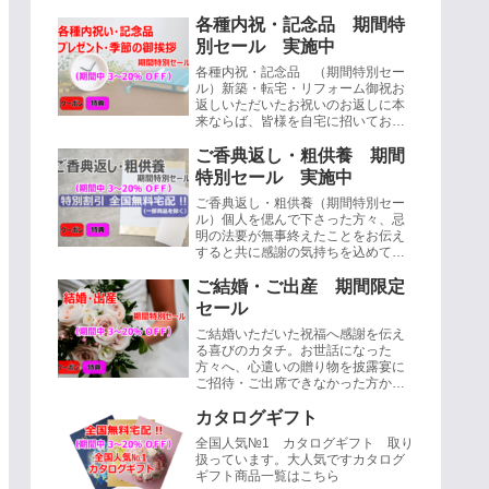
各種内祝・記念品 期間特
別セール 実施中
各種内祝・記念品 （期間特別セー
ル）新築・転宅・リフォーム御祝お
返しいただいたお祝いのお返しに本
来ならば、皆様を自宅に招いてお披
露目するのが正式ですが、場所が遠
かったり、実際お客様を呼ぶのはと
ご香典返し・粗供養 期間
ても・・...
特別セール 実施中
ご香典返し・粗供養（期間特別セー
ル）個人を偲んで下さった方々、忌
明の法要が無事終えたことをお伝え
すると共に感謝の気持ちを込めて三
十五日もしくは四十九日目の忌明け
に品物を送る習慣、これを香典返し
ご結婚・ご出産 期間限定
と言いま...
セール
ご結婚いただいた祝福へ感謝を伝え
る喜びのカタチ。お世話になった
方々へ、心遣いの贈り物を披露宴に
ご招待・ご出席できなかった方から
お祝いを頂いたり、挙式後にいただ
いた場合にお送りするのが内祝で
カタログギフト
す。（挙式後...
全国人気№1 カタログギフト 取り
扱っています。大人気ですカタログ
ギフト商品一覧はこちら