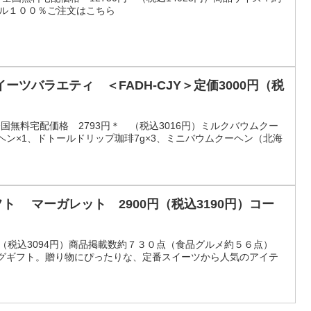
ステル１００％ご注文はこちら
ーツバラエティ ＜FADH-CJY＞定価3000円（税
）全国無料宅配価格 2793円＊ （税込3016円）ミルクバウムクー
ヘン×1、ドトールドリップ珈琲7g×3、ミニバウムクーヘン（北海
ギフト マーガレット 2900円（税込3190円）コー
 （税込3094円）商品掲載数約７３０点（食品グルメ約５６点）
ログギフト。贈り物にぴったりな、定番スイーツから人気のアイテ