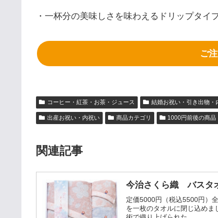
・一杯分の美味しさを味わえるドリップタイ
ご注
コーヒー・紅茶・お茶・ジュース
結婚お祝い・引き出物・
出産お祝い・内祝い
商品カテゴリ
1000円前後の商品
関連記事
今治さくら織 バスタオル
定価5000円（税込5500円
を一枚のタオルに閉じ込めま
術で織り上げられた...