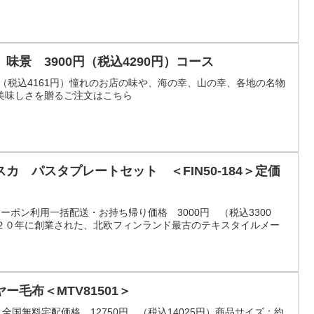
味景 3900円（税込4290円）コース
 （税込4161円）憧れのお店の味や、海の幸、山の幸、各地の名物
美味しさを贈るご注文はこちら
カ パスタプレートセット ＜FIN50-184＞定価
）クーポン利用一括配送・お持ち帰り価格 3000円 （税込3300
２０年に創業された、北欧フィンランド最古のテキスタイルメー
毛布＜MTV81501＞
円）全国無料宅配価格 12750円 （税込14025円）商品サイズ：約