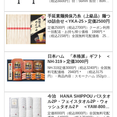
（税込6600円）径：56mm 長径：80mm
高さ：225mm 容量：360cc赤、白どちら
でも使えるペアワイングラ...
手延素麺揖保乃糸（上級品）麺つ
ゆ詰合せ＜YKA-25＞定価2500円
定価2500円（税込2700円）クーポン利用
一括配送・お持ち帰り価格 1998円＊
（税込2158円）全国無料宅配価格 2500
円＊ （税込2700円）伝統製法を活かし
製品になるまで熟成と延ばしを繰り...
日本ハム 「本格派」ギフト ＜
NH-319＞定価3000円
NH-319定価3000円（税込3240円）全国無
料宅配価格 2940円＊ （税込3175
円）・商品内容：スモークハム 152gロー
ス生ハム 27gスモークボロニア 105gペッ
パーボロニア 105g...
今治 HANA SHIPPOU バスタオ
ル2P・フェイスタオル2P・ウォ
ッシュタオル2Ｐ ＜YAW-8007
＞定価8000円を20％引き
定価8000円（税込8800円）全国無料宅配