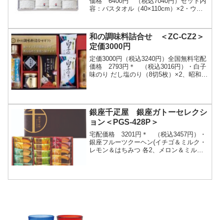
価格 6400円 （税込7040円）セット内
容：バスタオル（40×110cm）×2・ウォ
ッシュタオル（28×30ｃｍ）×2・フェイ
スタオル（28×75ｃｍ）...
和の調味料詰合せ ＜ZC-CZ2＞
定価3000円
定価3000円（税込3240円）全国無料宅配
価格 2793円＊ （税込3016円）・白子
味のり だし塩のり（8切5枚）×2、昭和キ
ャノーラ油（300g）・伊賀越天然醸造醤
油（シュリンク）（200ml）...
銀座千疋屋 銀座ガトーセレクシ
ョン＜PGS-428P＞
宅配価格 3201円＊ （税込3457円）・
銀座フルーツクーヘン(イチゴ＆ミルク・
レモン＆はちみつ 各2、メロン＆ミル
ク・バナナ＆チョコ 各3)、銀座フルーツ
サンド(柚子2、マスカットレーズン3)ご
注...