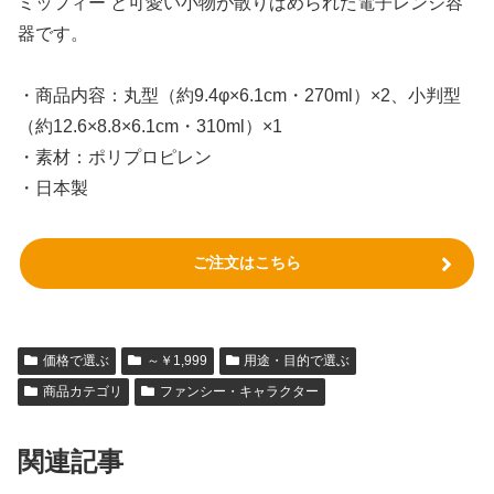
ミッフィー と可愛い小物が散りばめられた電子レンジ容
器です。
・商品内容：丸型（約9.4φ×6.1cm・270ml）×2、小判型
（約12.6×8.8×6.1cm・310ml）×1
・素材：ポリプロピレン
・日本製
ご注文はこちら
価格で選ぶ
～￥1,999
用途・目的で選ぶ
商品カテゴリ
ファンシー・キャラクター
関連記事