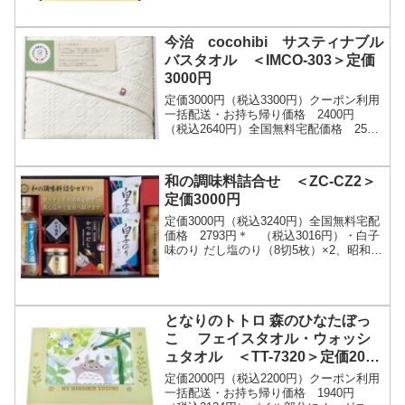
今治 cocohibi サスティナブル
バスタオル ＜IMCO-303＞定価
3000円
定価3000円（税込3300円）クーポン利用
一括配送・お持ち帰り価格 2400円
（税込2640円）全国無料宅配価格 2550
円 （税込2805円）「新バイオ精練加
工」とは有害な化学薬品を一切使わな
い...
和の調味料詰合せ ＜ZC-CZ2＞
定価3000円
定価3000円（税込3240円）全国無料宅配
価格 2793円＊ （税込3016円）・白子
味のり だし塩のり（8切5枚）×2、昭和キ
ャノーラ油（300g）・伊賀越天然醸造醤
油（シュリンク）（200ml）...
となりのトトロ 森のひなたぼっ
こ フェイスタオル・ウォッシ
ュタオル ＜TT-7320＞定価2000
円
定価2000円（税込2200円）クーポン利用
一括配送・お持ち帰り価格 1940円