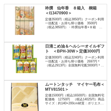
吟撰 仙年香 ８箱入 桐箱
＜I13470900＞
定価3500円（税込3850円）クーポン利用
一括配送・お持ち帰り価格 3500円
（税込3850円）・吟撰仙年香×８箱 ・
お線香の元祖『仙年香』を進物用に特別
調合した『吟撰仙年香』のご進物。伝統
と歴史...
日清こめ油＆ヘルシーオイルギフ
ト ＜BPH-30W＞定価3000円
定価3000円（税込3240円）クーポン利用
一括配送・お持ち帰り価格 2697円＊
（税込2913円）全国無料宅配3000円＊
（税込3240円）こめ油、ヘルシーリセッ
タ、アマニプラスを詰合せた人気の...
ムートンタッチ マイヤー毛布＜
MTV81501＞
定価15000円（税込16500円）全国無料宅
配価格 12750円 （税込14025円）商品
サイズ：約140×200cm材質：ポリエステ
ル１００％ご注文はこちら