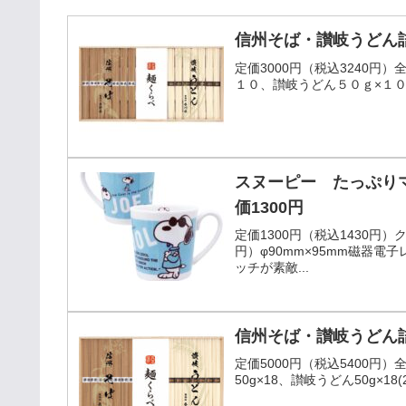
信州そば・讃岐うどん詰合
定価3000円（税込3240円
１０、讃岐うどん５０ｇ×１
スヌーピー たっぷりマグ
価1300円
定価1300円（税込1430円
円）φ90mm×95mm磁器
ッチが素敵...
信州そば・讃岐うどん詰合
定価5000円（税込5400円
50g×18、讃岐うどん50g×1