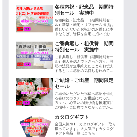
各種内祝・記念品 期間特
別セール 実施中
各種内祝・記念品 （期間特別セー
ル）新築・転宅・リフォーム御祝お
返しいただいたお祝いのお返しに本
来ならば、皆様を自宅に招いてお披
露目するのが正式ですが、場所が遠
かったり、実際お客様を呼ぶのはと
ご香典返し・粗供養 期間
ても・・...
特別セール 実施中
ご香典返し・粗供養（期間特別セー
ル）個人を偲んで下さった方々、忌
明の法要が無事終えたことをお伝え
すると共に感謝の気持ちを込めて三
十五日もしくは四十九日目の忌明け
に品物を送る習慣、これを香典返し
ご結婚・ご出産 期間限定
と言いま...
セール
ご結婚いただいた祝福へ感謝を伝え
る喜びのカタチ。お世話になった
方々へ、心遣いの贈り物を披露宴に
ご招待・ご出席できなかった方から
お祝いを頂いたり、挙式後にいただ
いた場合にお送りするのが内祝で
カタログギフト
す。（挙式後...
全国人気№1 カタログギフト 取り
扱っています。大人気ですカタログ
ギフト商品一覧はこちら