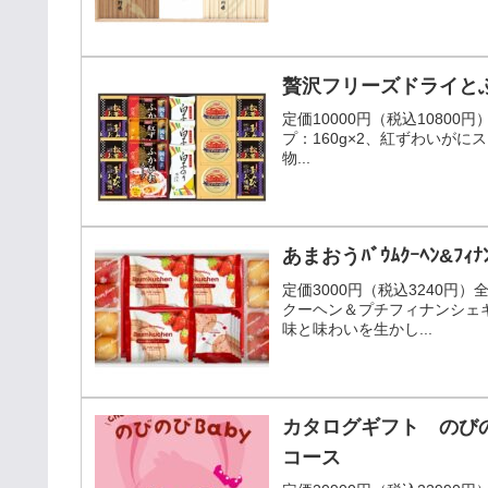
贅沢フリーズドライとふか
定価10000円（税込1080
プ：160g×2、紅ずわいがに
物...
あまおうﾊﾞｳﾑｸｰﾍﾝ&ﾌｨ
定価3000円（税込3240円
クーヘン＆プチフィナンシェ
味と味わいを生かし...
カタログギフト のびの
コース