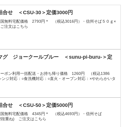
せ ＜CSU-30＞定価3000円
）全国無料宅配価格 2793円＊ （税込3016円）・信州そば５０ｇ×
０ご注文はこちら
 ジョークールブルー ＜sunu-pi-buru-＞定
）クーポン利用一括配送・お持ち帰り価格 1260円 （税込1386
電子レンジ対応：○食洗機対応：○直火・オーブン対応：×やわらかいタ
せ ＜CSU-50＞定価5000円
）全国無料宅配価格 4345円＊ （税込4693円）・信州そば
8(2段重ね) ご注文はこちら