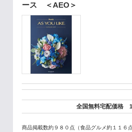
ース ＜AEO＞
全国無料宅配価格 14
商品掲載数約９８０点（食品グルメ約１１６