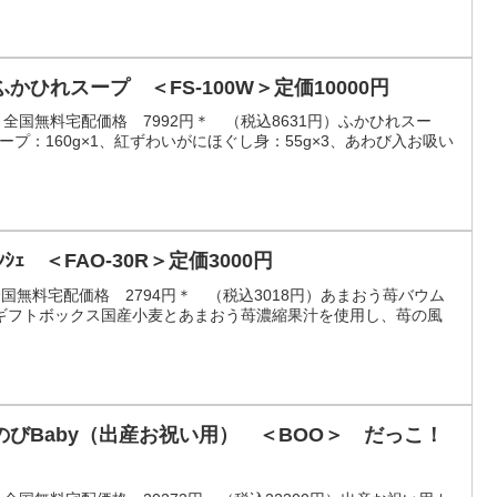
ひれスープ ＜FS-100W＞定価10000円
0円）全国無料宅配価格 7992円＊ （税込8631円）ふかひれスー
スープ：160g×1、紅ずわいがにほぐし身：55g×3、あわび入お吸い
ﾅﾝｼｪ ＜FAO-30R＞定価3000円
）全国無料宅配価格 2794円＊ （税込3018円）あまおう苺バウム
ギフトボックス国産小麦とあまおう苺濃縮果汁を使用し、苺の風
びBaby（出産お祝い用） ＜BOO＞ だっこ！