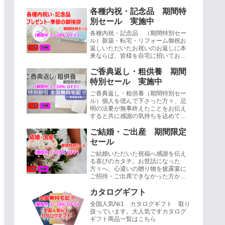
各種内祝・記念品 期間特
別セール 実施中
各種内祝・記念品 （期間特別セー
ル）新築・転宅・リフォーム御祝お
返しいただいたお祝いのお返しに本
来ならば、皆様を自宅に招いてお披
露目するのが正式ですが、場所が遠
かったり、実際お客様を呼ぶのはと
ご香典返し・粗供養 期間
ても・・...
特別セール 実施中
ご香典返し・粗供養（期間特別セー
ル）個人を偲んで下さった方々、忌
明の法要が無事終えたことをお伝え
すると共に感謝の気持ちを込めて三
十五日もしくは四十九日目の忌明け
に品物を送る習慣、これを香典返し
ご結婚・ご出産 期間限定
と言いま...
セール
ご結婚いただいた祝福へ感謝を伝え
る喜びのカタチ。お世話になった
方々へ、心遣いの贈り物を披露宴に
ご招待・ご出席できなかった方から
お祝いを頂いたり、挙式後にいただ
いた場合にお送りするのが内祝で
カタログギフト
す。（挙式後...
全国人気№1 カタログギフト 取り
扱っています。大人気ですカタログ
ギフト商品一覧はこちら