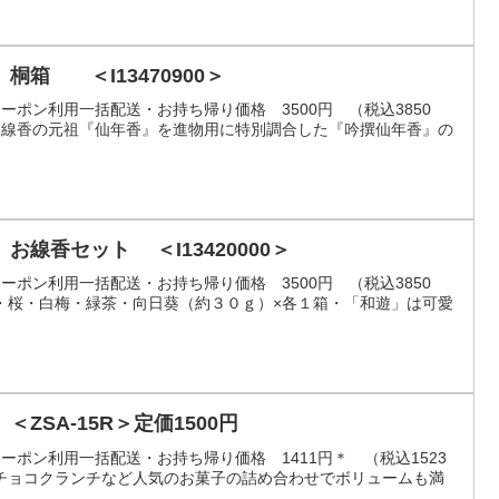
箱 ＜I13470900＞
）クーポン利用一括配送・お持ち帰り価格 3500円 （税込3850
お線香の元祖『仙年香』を進物用に特別調合した『吟撰仙年香』の
カメヤマ 進物 和遊 お線香セット ＜I13420000＞
）クーポン利用一括配送・お持ち帰り価格 3500円 （税込3850
・桜・白梅・緑茶・向日葵（約３０ｇ）×各１箱・「和遊」は可愛
ZSA-15R＞定価1500円
）クーポン利用一括配送・お持ち帰り価格 1411円＊ （税込1523
チョコクランチなど人気のお菓子の詰め合わせでボリュームも満