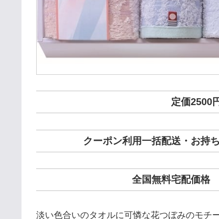
定価2500
クーポン利用一括配送・お持ち帰
全国無料宅配価格 2
淡い色合いのタオルに可憐な花つぼみのモチ