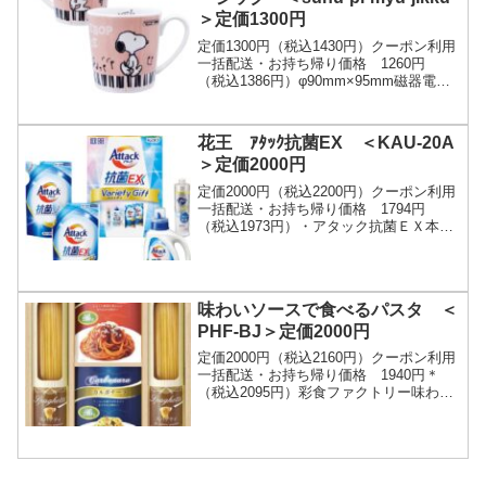
＞定価1300円
定価1300円（税込1430円）クーポン利用
一括配送・お持ち帰り価格 1260円
（税込1386円）φ90mm×95mm磁器電子
レンジ対応：○食洗機対応：○直火・オー
ブン対応：×やわらかいタッチが素敵...
花王 ｱﾀｯｸ抗菌EX ＜KAU-20A
＞定価2000円
定価2000円（税込2200円）クーポン利用
一括配送・お持ち帰り価格 1794円
（税込1973円）・アタック抗菌ＥＸ本体
（８８０ｇ）×１、アタック抗菌ＥＸ詰替
用（６９０ｇ）×２、キュキュットクリア
除...
味わいソースで食べるパスタ ＜
PHF-BJ＞定価2000円
定価2000円（税込2160円）クーポン利用
一括配送・お持ち帰り価格 1940円＊
（税込2095円）彩食ファクトリー味わい
ソースで食べるパスタセット・スパゲテ
ィ（130g）×2、ナポリタンソース・カ...