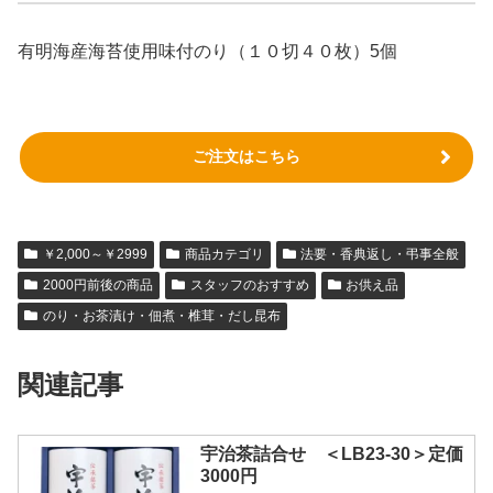
有明海産海苔使用味付のり（１０切４０枚）5個
ご注文はこちら
￥2,000～￥2999
商品カテゴリ
法要・香典返し・弔事全般
2000円前後の商品
スタッフのおすすめ
お供え品
のり・お茶漬け・佃煮・椎茸・だし昆布
関連記事
宇治茶詰合せ ＜LB23-30＞定価
3000円