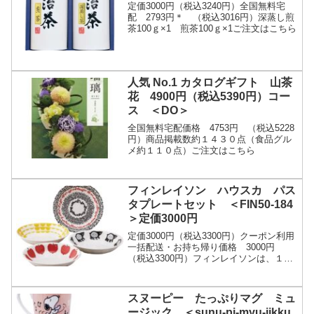
定価3000円（税込3240円）全国無料宅
配 2793円＊ （税込3016円）深蒸し煎
茶100ｇ×1 煎茶100ｇ×1ご注文はこちら
人気 No.1 カタログギフト 山茶
花 4900円（税込5390円）コー
ス ＜DO＞
全国無料宅配価格 4753円 （税込5228
円）商品掲載数約１４３０点（食品グル
メ約１１０点）ご注文はこちら
フィンレイソン ハウスカ パス
タプレートセット ＜FIN50-184
＞定価3000円
定価3000円（税込3300円）クーポン利用
一括配送・お持ち帰り価格 3000円
（税込3300円）フィンレイソンは、１８
２０年に創業された、北欧フィンランド
最古のテキスタイルメーカーです。ハウ
スカシ...
スヌーピー たっぷりマグ ミュ
ージック ＜sunu-pi-myu-jikku