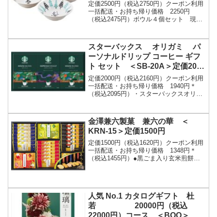
定価2500円（税込2750円）クーポン利用
一括配送・お持ち帰り価格 2250円
（税込2475円）ボウル４個セット 現品
約１６φ×５ｃｍムーミンの物語はフィン
ランドのトーベ・ヤンソンによって１９
４５...
スターバックス オリガミ パ
ーソナルドリップ コーヒー ギフ
ト セット ＜SB-20A＞定価2000
円
定価2000円（税込2160円）クーポン利用
一括配送・お持ち帰り価格 1940円＊
（税込2095円）・スターバックスオリガ
ミパーソナルドリップコーヒー（ハウス
ブレンド（９ｇ×４）×２・エスプレッソ
ロ...
金澤兼六製菓 兼六の華 ＜
KRN-15＞定価1500円
定価1500円（税込1620円）クーポン利用
一括配送・お持ち帰り価格 1348円＊
（税込1455円）●黒ごま入り玄米煎餅・
海老カレー・海老胡椒×各６、金澤カレー
煎餅・えびまめ花煎餅・つぶやきサラダ
×...
人気 No.1 カタログギフト 杜
若 20000円（税込
22000円）コース ＜BOO＞