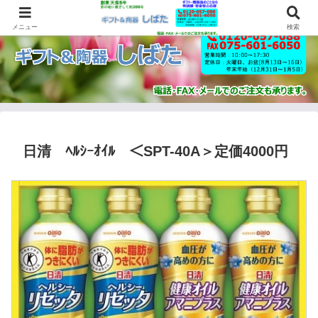
メニュー
検索
日清 ﾍﾙｼｰｵｲﾙ ＜SPT-40A＞定価4000円