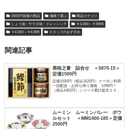
3000円前後の商品
価格で選ぶ
商品カテゴリ
しょう油・サラダ油・ドレッシング
￥3,000～￥3999
￥4,000～￥4,999
スタッフのおすすめ
関連記事
美味之誉 詰合せ ＜5870-15＞
定価1500円
定価1500円（税込1620円）クーポン利用
一括配送・お持ち帰り価格 1299円＊
（税込1402円）シリーズ累計販売２５０
万セット突破！北海道産の鰊フレーク、
小豆島で製造された焼き海苔入りの佃
煮、鹿...
ムーミン ムーミンバレー ボウ
ルセット ＜MM1400-185＞定価
2500円