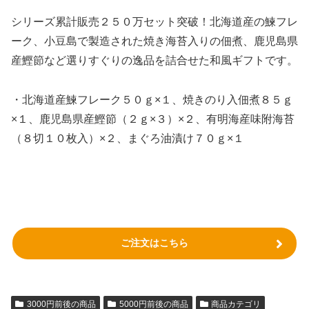
シリーズ累計販売２５０万セット突破！北海道産の鰊フレ
ーク、小豆島で製造された焼き海苔入りの佃煮、鹿児島県
産鰹節など選りすぐりの逸品を詰合せた和風ギフトです。
・北海道産鰊フレーク５０ｇ×１、焼きのり入佃煮８５ｇ
×１、鹿児島県産鰹節（２ｇ×３）×２、有明海産味附海苔
（８切１０枚入）×２、まぐろ油漬け７０ｇ×１
ご注文はこちら
3000円前後の商品
5000円前後の商品
商品カテゴリ