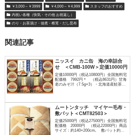
￥3,000～￥3999
￥4,000～￥4,999
スタッフのおすすめ
内祝い各種（快気・その他 お祝返し）
のり・お茶漬け・佃煮・椎茸・だし昆布
関連記事
ニッスイ カニ缶 海の幸詰合
せ ＜CMB-100W＞定価10000円
定価10000円（税込10800円）全国無料宅
配価格 7992円＊ （税込8631円）甘海
老のみそ汁（7.5g×3）・北海道産鮭茶漬
け（4g×3）×各2、紅ずわいがにほぐし身
55g×6ご注文はこちら
ムートンタッチ マイヤー毛布・
敷パット＜CMT82503＞
定価25000円（税込27500円）全国無料宅
配価格 20000円 （税込22000円）商品
サイズ：約140×200cm､ 敷パット約