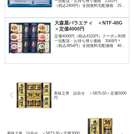
一括配送・お持ち帰り価格 2182円
（税込2400円）全国無料宅配価格 2500
円 （税込2750円）商品サイズ：
22×32×3.5cm箱入り重量：約0....
大森屋バラエティ ＜NTF-40G
＞定価4000円
定価4000円（税込4320円）クーポン利用
一括配送・お持ち帰り価格 3569円＊
（税込3854円）全国無料宅配価格 4000
円＊ （税込4320円）味付のり（10切40
枚）4個緑黄野菜ふりかけ（2...
美味之誉 詰合せ ＜5875-50＞定価5000
円
美味之誉 詰合せ ＜5873-30＞定価3000