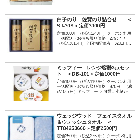
100×200cm材質：ポリエステル100%､敷
パット：表地＝ポリ...
白子のり 佐賀のり詰合せ ＜
SJ-30S＞定価3000円
定価3000円（税込3240円）クーポン利用
一括配送・お持ち帰り価格 2793円＊
（税込3016円）全国宅配価格 3201円
＊ （税込3457円）日本有数の海苔の生
産地九州有明海。中でも最大の生産地...
ミッフィー レンジ容器3点セッ
ト ＜DB-101＞定価1000円
定価1000円（税込1100円）クーポン利用
一括配送・お持ち帰り価格 970円 （税
込1067円）ミッフィー と可愛い小物が散
りばめられた電子レンジ容器です。・商
品内容：丸型（約9.4φ×6.1cm・...
ウェッジウッド フェイスタオル
＆ウォッシュタオル ＜
TT84253666＞定価2500円
定価2500円（税込2750円）クーポン利用