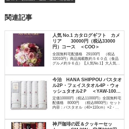
関連記事
人気 No.1 カタログギフト カメ
リア 30000円（税込33000
円）コース ＜COO＞
全国無料宅配価格 29100円 （税込
32010円）商品掲載数約５６０点（食品
グルメ約９６点）【人気No.1】大人気の
カタログギフト。贈り物にぴったりな、
定番スイーツから人気のアイテムまで、
幅広いライ...
今治 HANA SHIPPOU バスタオ
ル2P・フェイスタオル4P・ウォ
ッシュタオル2Ｐ ＜YAW-10007
＞定価10000円を20％引き
定価10000円（税込11000円）全国無料宅
配価格 8000円 （税込8800円）セット
内容：バスタオル（40×110cm）×2・ウ
ォッシュタオル（28×30ｃｍ）×2・フェ
イスタオル（28×75ｃ...
神戸珈琲の匠＆クッキーセッ