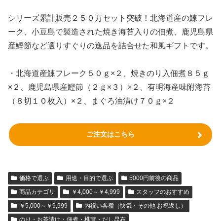
シリーズ累計販売２５０万セット突破！北海道産の鰊フレ
ーク、小豆島で製造された焼き海苔入りの佃煮、鹿児島県
産鰹節など選りすぐりの逸品を詰合せた和風ギフトです。
・北海道産鰊フレーク５０ｇ×２、焼きのり入佃煮８５ｇ
×２、鹿児島県産鰹節（２ｇ×３）×２、有明海産味附海苔
（８切１０枚入）×２、まぐろ油漬け７０ｇ×２
ご注文はこちら
価格で選ぶ
用途・目的で選ぶ
5000円前後の商品
商品カテゴリ
￥4,000～￥4,999
スタッフのおすすめ
￥5,000～￥9,999
内祝い各種（快気・その他 お祝返し）
のり・お茶漬け・佃煮・椎茸・だし昆布