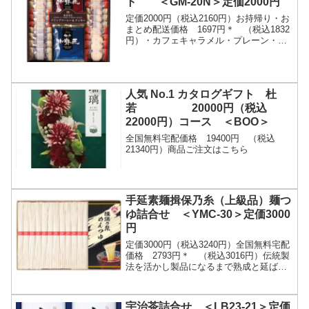
ト ＜GM-20N＞定価2000円
定価2000円（税込2160円）お持帰り・お
まとめ配送価格 1697円＊ （税込1832
円）・カフェキャラメル・プレーン・セ
サミ・チョコアーモンド各4、紅茶・モザ
イク各3）、ドリップコーヒー（スペシ
ャ...
人気 No.1 カタログギフト 杜
若 20000円（税込
22000円）コース ＜BOO＞
全国無料宅配価格 19400円 （税込
21340円）商品ご注文はこちら
手延素麺揖保乃糸（上級品）麺つ
ゆ詰合せ ＜YMC-30＞定価3000
円
定価3000円（税込3240円）全国無料宅配
価格 2793円＊ （税込3016円）伝統製
法を活かし製品になるまで熟成と延ばし
を繰り返し11工程を経て造り上げまし
た。 麵つゆは、厳選された
かつ...
宇治茶詰合せ ＜LB23-21＞定価