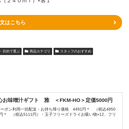
（２４０ｍｌ）×各１
文はこちら
・目的で選ぶ
商品カテゴリ
スタッフのおすすめ
お味噌汁ギフト 雅 ＜FKM-HO＞定価5000円
）クーポン利用一括配送・お持ち帰り価格 4491円＊ （税込4850
3円＊ （税込5111円）・玉子フリーズドライお吸い物×12、フリ