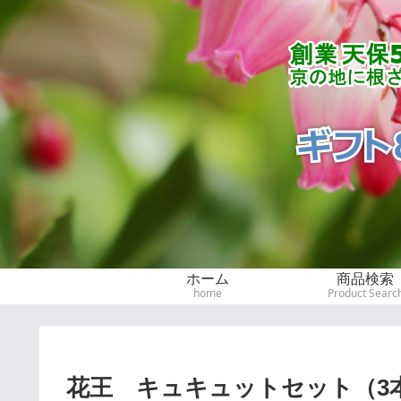
ホーム
商品検索
home
Product Searc
花王 キュキュットセット（3