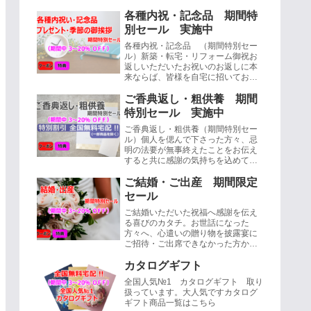
各種内祝・記念品 期間特
別セール 実施中
各種内祝・記念品 （期間特別セー
ル）新築・転宅・リフォーム御祝お
返しいただいたお祝いのお返しに本
来ならば、皆様を自宅に招いてお披
露目するのが正式ですが、場所が遠
かったり、実際お客様を呼ぶのはと
ご香典返し・粗供養 期間
ても・・...
特別セール 実施中
ご香典返し・粗供養（期間特別セー
ル）個人を偲んで下さった方々、忌
明の法要が無事終えたことをお伝え
すると共に感謝の気持ちを込めて三
十五日もしくは四十九日目の忌明け
に品物を送る習慣、これを香典返し
ご結婚・ご出産 期間限定
と言いま...
セール
ご結婚いただいた祝福へ感謝を伝え
る喜びのカタチ。お世話になった
方々へ、心遣いの贈り物を披露宴に
ご招待・ご出席できなかった方から
お祝いを頂いたり、挙式後にいただ
いた場合にお送りするのが内祝で
カタログギフト
す。（挙式後...
全国人気№1 カタログギフト 取り
扱っています。大人気ですカタログ
ギフト商品一覧はこちら