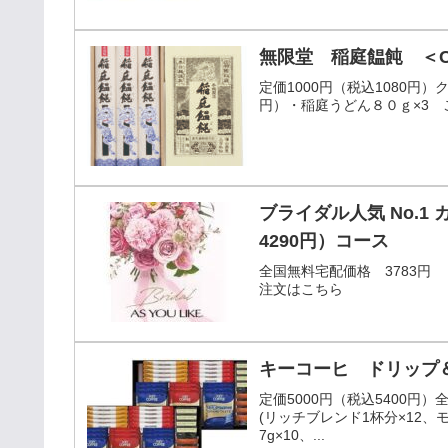
無限堂 稲庭饂飩 ＜CT
定価1000円（税込1080円
円）・稲庭うどん８０ｇ×3 
ブライダル人気 No.1
4290円）コース
全国無料宅配価格 3783円
注文はこちら
キーコーヒ ドリップ＆
定価5000円（税込5400円
(リッチブレンド1杯分×12、
7g×10、...