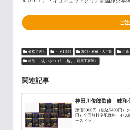
４０ｍｌ）・キュキュットクリア除菌緑茶本体
ご注
価格で選ぶ
～￥1,999
洗剤・石鹸・入浴剤
用途
粗品・ごあいさつ（引っ越し、建築工事等）
関連記事
神田川俊郎監修 味和心
定価5000円（税込5400円
円）全国無料宅配価格 473
ーズドラ...