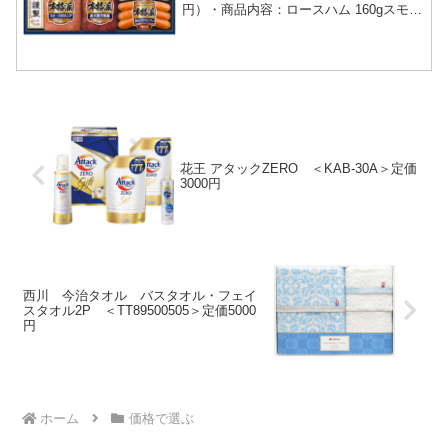
円）・商品内容：ロースハム 160gスモー
クボロニア 105gロース生ハム 27g直火焼
き焼豚 152g特撰あ...
花王 アタックZERO ＜KAB-30A＞定価
3000円
西川 今治タオル バスタオル・フェイ
スタオル2P ＜TT89500505＞定価5000
円
ホーム
価格で選ぶ