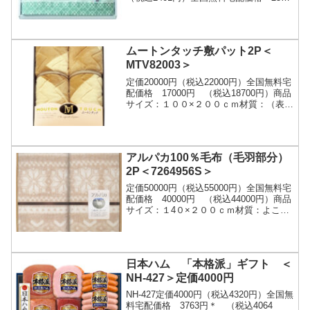
円 （税込2750円）タオル産地として、
日本一を誇る愛媛県今治市。伝統の技...
ムートンタッチ敷パット2P＜
MTV82003＞
定価20000円（税込22000円）全国無料宅
配価格 17000円 （税込18700円）商品
サイズ：１００×２００ｃｍ材質：（表）
ポリエステル１００％、（裏）ポリエス
テル８０％・綿２０％、詰めもの＝ポ...
アルパカ100％毛布（毛羽部分）
2P＜7264956S＞
定価50000円（税込55000円）全国無料宅
配価格 40000円 （税込44000円）商品
サイズ：１4０×２００ｃｍ材質：よこ糸
（毛羽部分）＝アルパカ１００％・たて
糸＝綿１００％ご注文はこちら
日本ハム 「本格派」ギフト ＜
NH-427＞定価4000円
NH-427定価4000円（税込4320円）全国無
料宅配価格 3763円＊ （税込4064