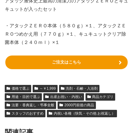
アタック液体史上最高の清潔力のアタックＺＥＲＯとキュ
キュットが入ったセット
・アタックＺＥＲＯ本体（５８０ｇ）×１、アタックＺＥ
ＲＯつめかえ用（７７０ｇ）×１、キュキュットクリア除
菌本体（２４０ｍｌ）×１
ご注文はこちら
価格で選ぶ
～￥1,999
洗剤・石鹸・入浴剤
用途・目的で選ぶ
出産お祝い・内祝い
商品カテゴリ
法要・香典返し・弔事全般
2000円前後の商品
スタッフのおすすめ
内祝い各種（快気・その他 お祝返し）
関連記事