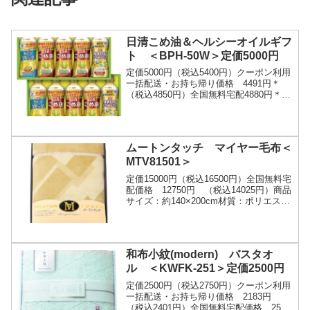
日清こめ油＆ヘルシーオイルギフ
ト ＜BPH-50W＞定価5000円
定価5000円（税込5400円）クーポン利用
一括配送・お持ち帰り価格 4491円＊
（税込4850円）全国無料宅配4880円＊
（税込5270円）こめ油、ヘルシーリセッ
タ、アマニプラスを詰合せた人気の...
ムートンタッチ マイヤー毛布＜
MTV81501＞
定価15000円（税込16500円）全国無料宅
配価格 12750円 （税込14025円）商品
サイズ：約140×200cm材質：ポリエステ
ル１００％ご注文はこちら
和布小紋(modern) バスタオ
ル ＜KWFK-251＞定価2500円
定価2500円（税込2750円）クーポン利用
一括配送・お持ち帰り価格 2183円
（税込2401円）全国無料宅配価格 2500