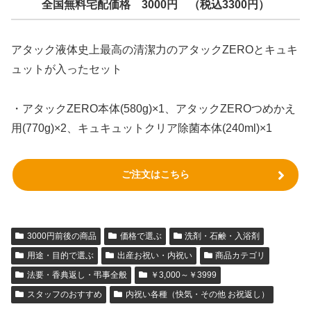
全国無料宅配価格 3000円 （税込3300円）
アタック液体史上最高の清潔力のアタックZEROとキュキ
ュットが入ったセット
・アタックZERO本体(580g)×1、アタックZEROつめかえ
用(770g)×2、キュキュットクリア除菌本体(240ml)×1
ご注文はこちら
3000円前後の商品
価格で選ぶ
洗剤・石鹸・入浴剤
用途・目的で選ぶ
出産お祝い・内祝い
商品カテゴリ
法要・香典返し・弔事全般
￥3,000～￥3999
スタッフのおすすめ
内祝い各種（快気・その他 お祝返し）