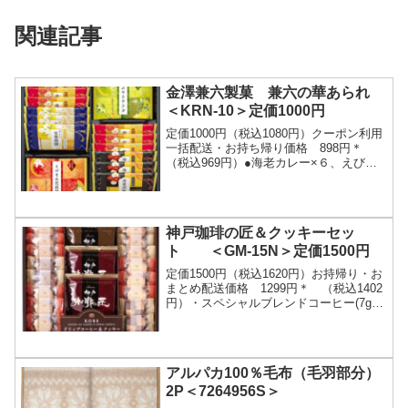
関連記事
金澤兼六製菓 兼六の華あられ
＜KRN-10＞定価1000円
定価1000円（税込1080円）クーポン利用
一括配送・お持ち帰り価格 898円＊
（税込969円）●海老カレー×６、えびま
め花煎餅・つぶやきサラダ×各４、黒ごま
入り玄米煎餅・海老胡椒×各３ご注文はこ
ち...
神戸珈琲の匠＆クッキーセッ
ト ＜GM-15N＞定価1500円
定価1500円（税込1620円）お持帰り・お
まとめ配送価格 1299円＊ （税込1402
円）・スペシャルブレンドコーヒー(7g×2
袋)・キリマンジャロブレンドコーヒー
(7g×1袋)・クッキー(紅茶・カ...
アルパカ100％毛布（毛羽部分）
2P＜7264956S＞