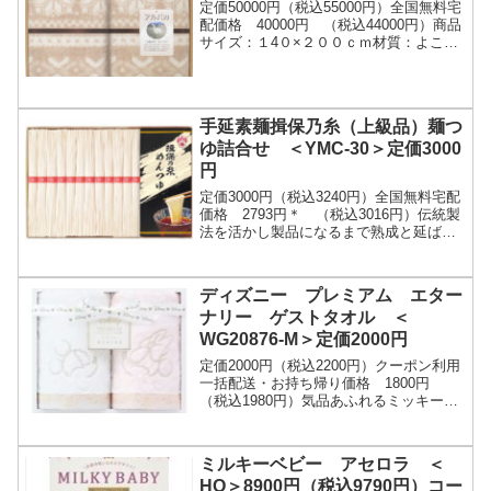
定価50000円（税込55000円）全国無料宅
配価格 40000円 （税込44000円）商品
サイズ：１4０×２００ｃｍ材質：よこ糸
（毛羽部分）＝アルパカ１００％・たて
糸＝綿１００％ご注文はこちら
手延素麺揖保乃糸（上級品）麺つ
ゆ詰合せ ＜YMC-30＞定価3000
円
定価3000円（税込3240円）全国無料宅配
価格 2793円＊ （税込3016円）伝統製
法を活かし製品になるまで熟成と延ばし
を繰り返し11工程を経て造り上げまし
た。 麵つゆは、厳選された
かつ...
ディズニー プレミアム エター
ナリー ゲストタオル ＜
WG20876-M＞定価2000円
定価2000円（税込2200円）クーポン利用
一括配送・お持ち帰り価格 1800円
（税込1980円）気品あふれるミッキーと
ミニーのアートをラメ刺繍で表現し、エ
レガントな模様で全体を華やかにデザイ
ンしま...
ミルキーベビー アセロラ ＜
HO＞8900円（税込9790円）コー