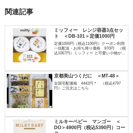
関連記事
ミッフィー レンジ容器3点セッ
ト ＜DB-101＞定価1000円
定価1000円（税込1100円）クーポン利用
一括配送・お持ち帰り価格 970円 （税
込1067円）ミッフィー と可愛い小物が散
りばめられた電子レンジ容器です。・商
品内容：丸型（約9.4φ×6.1cm・...
京都美山つくだに ＜MT-48＞
全国宅配価格 4442円＊ （税込4797
円）ご注文はこちら
ミルキーベビー マンゴー ＜
DO＞4900円（税込5390円）コー