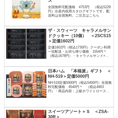
ス
全国無料宅配価格 4753円 （税込5228
円）出産内祝用カタログギフトです。配
送料は全国無料。ご注文はこちら
ザ・スウィーツ キャラメルサン
ドクッキー（10個） ＜2SCS15
＞定価1602円
定価1602円（税込1730円）クーポン利用
一括配送・お持ち帰り価格 1554円＊
（税込1678円）・キャラメルサンド×１
０・バター香るクッキー生地に、口どけ
のよいチョコレート。そして少し苦味を
きか...
日本ハム 「本格派」ギフト ＜
NH-519＞定価5000円
NH-519定価5000円（税込5400円）全国無
料宅配価格 4540円＊ （税込4903
円）・商品内容：上級ホワイトロースハ
ム340g パストラミローフ
128g ロース生ハム27...
スイーツアソート＋Ｓ ＜ZSA-
30R＞