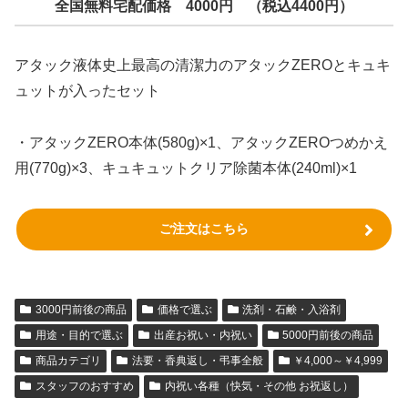
全国無料宅配価格 4000円 （税込4400円）
アタック液体史上最高の清潔力のアタックZEROとキュキ
ュットが入ったセット
・アタックZERO本体(580g)×1、アタックZEROつめかえ
用(770g)×3、キュキュットクリア除菌本体(240ml)×1
ご注文はこちら
3000円前後の商品
価格で選ぶ
洗剤・石鹸・入浴剤
用途・目的で選ぶ
出産お祝い・内祝い
5000円前後の商品
商品カテゴリ
法要・香典返し・弔事全般
￥4,000～￥4,999
スタッフのおすすめ
内祝い各種（快気・その他 お祝返し）