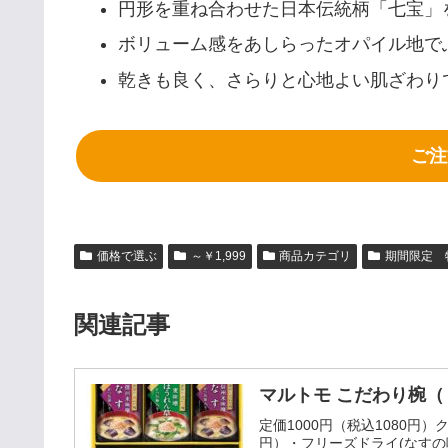
円形を重ね合わせた日本伝統柄「七宝」
ボリューム感をあしらったオパイル地で
乾きも良く、さらりと心地よい肌ざわり
ご注
価格で選ぶ
～￥1,999
商品カテゴリ
期間限定 
関連記事
マルトモ こだわり椀（６
定価1000円（税込1080円
円）・フリーズドライ(なすの