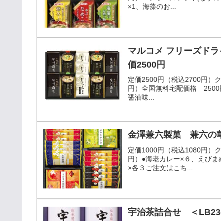
×1、海藻のお...
マルコメ フリーズドラ
価2500円
定価2500円（税込2700円
円）全国無料宅配価格 2500
醤油味...
金澤兼六製菓 兼六の華あ
定価1000円（税込1080円
円）●海老カレー×６、えび
×各３ご注文はこち...
宇治茶詰合せ ＜LB23-