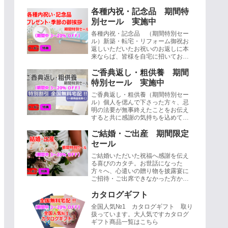
各種内祝・記念品 期間特
別セール 実施中
各種内祝・記念品 （期間特別セー
ル）新築・転宅・リフォーム御祝お
返しいただいたお祝いのお返しに本
来ならば、皆様を自宅に招いてお披
露目するのが正式ですが、場所が遠
かったり、実際お客様を呼ぶのはと
ご香典返し・粗供養 期間
ても・・...
特別セール 実施中
ご香典返し・粗供養（期間特別セー
ル）個人を偲んで下さった方々、忌
明の法要が無事終えたことをお伝え
すると共に感謝の気持ちを込めて三
十五日もしくは四十九日目の忌明け
に品物を送る習慣、これを香典返し
ご結婚・ご出産 期間限定
と言いま...
セール
ご結婚いただいた祝福へ感謝を伝え
る喜びのカタチ。お世話になった
方々へ、心遣いの贈り物を披露宴に
ご招待・ご出席できなかった方から
お祝いを頂いたり、挙式後にいただ
いた場合にお送りするのが内祝で
カタログギフト
す。（挙式後...
全国人気№1 カタログギフト 取り
扱っています。大人気ですカタログ
ギフト商品一覧はこちら