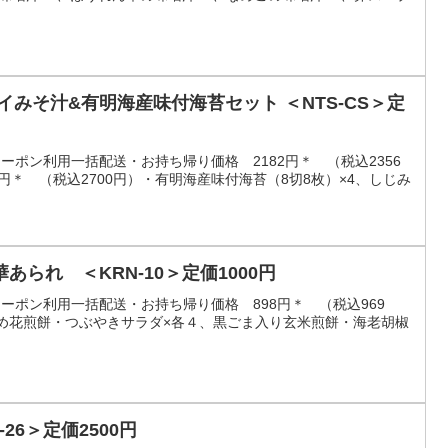
イみそ汁&有明海産味付海苔セット ＜NTS-CS＞定
）クーポン利用一括配送・お持ち帰り価格 2182円＊ （税込2356
円＊ （税込2700円）・有明海産味付海苔（8切8枚）×4、しじみ
られ ＜KRN-10＞定価1000円
）クーポン利用一括配送・お持ち帰り価格 898円＊ （税込969
まめ花煎餅・つぶやきサラダ×各４、黒ごま入り玄米煎餅・海老胡椒
26＞定価2500円